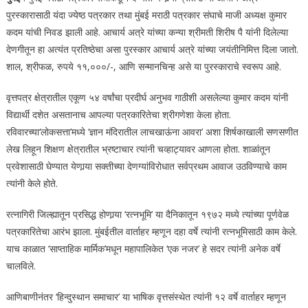
पुरस्कारासाठी यंदा ज्येष्ठ पत्रकार तथा मुंबई मराठी पत्रकार संघाचे माजी अध्यक्ष कुमार
कदम यांची निवड झाली आहे. आचार्य अत्रे यांच्या कन्या श्रीमती शिरीष पै यांनी दिलेल्या
देणगीतून हा अत्यंत प्रतिष्ठेचा असा पुरस्कार आचार्य अत्रे यांच्या जयंतीनिमित्त दिला जातो.
शाल, श्रीफळ, रुपये ११,०००/-, आणि सन्मानचिन्ह असे या पुरस्काराचे स्वरूप आहे.
वृत्तपत्र क्षेत्रातील एकूण ५४ वर्षांचा प्रदीर्घ अनुभव गाठीशी असलेल्या कुमार कदम यांनी
विद्यार्थी दशेत असतानाच आपल्या पत्रकारितेचा श्रीगणेशा केला होता.
रविवारच्या‘लोकसत्ता’मध्ये ‘ज्ञान मंदिरातील लाचखाऊंना आवरा’ अशा शिर्षकाखाली सणसणीत
लेख लिहून शिक्षण क्षेत्रातील भ्रष्टाचार त्यांनी चव्हाट्यावर आणला होता. शाळांतून
प्रवेशासाठी घेण्यात येणार्‍या सक्तीच्या देणग्यांविरोधात सर्वप्रथम आवाज उठविण्याचे काम
त्यांनी केले होते.
रत्नागिरी जिल्ह्यातून प्रसिद्ध होणार्‍या ‘रत्नभूमि’ या दैनिकातून १९७२ मध्ये त्यांच्या पूर्णवेळ
पत्रकारितेचा आरंभ झाला. मुंबईतील वार्ताहर म्हणून दहा वर्षे त्यांनी रत्नभूमिसाठी काम केले.
याच काळात ‘साप्ताहिक मार्मिक’मधून महापालिकेत ‘एक नजर’ हे सदर त्यांनी अनेक वर्षे
चालविले.
आणिबाणीनंतर ‘हिन्दुस्थान समाचार’ या भाषिक वृत्तसंस्थेत त्यांनी १२ वर्षे वार्ताहर म्हणून