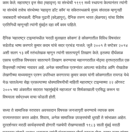
काम केले. महाराष्ट्र वृत्त सेवा (महावृत्त) या संस्थेची १९९९ मध्ये स्थापना केल्यानंतर त्यांनी
या संस्थेचे तसेच संस्थेच्या ‘महावृत्त डॉट कॉम’ या संकेतस्थळाचे मुख्य संपादक म्हणूनही
जबाबदारी सांभाळली. दैनिक पुढारी (कोल्हापूर), दैनिक तरुण भारत (बेळगाव) यांचा विशेष
प्रतिनिधी म्हणूनही त्यांनी मुंबईत दहा वर्षे काम पाहिले.
दैनिक ‘महाराष्ट्र टाइम्स’मधील ‘मराठी मुलखात कोकण’ हे कोकणातील विविध विषयांवर
सडेतोड भाष्य करणारे कुमार कदम यांचे सदर प्रचंड गाजले. जुलै २००१ ते सप्टेबर २०१४
अशी सलग १३ वर्षे स्तंभलेखक म्हणून त्यांनी सातत्यपूर्ण लिखाण केले. इतक्या दीर्घकाळ
एकाच प्रांतिक विषयावर सातत्याने लिखाण करण्याचा महानगरातील मोठ्या वृत्तपत्रातील एक
विक्रमही त्यांच्या नावावर आहे. अनेक सामाजिक प्रश्नांवर आपल्या सडेतोड आणि रोखठोक
लेखणीच्या माध्यमातून प्रश्न उपस्थित करणारया कुमार कदम यांनी कोकणातील रायगड येथे
येऊ घातलेल्या सेझ प्रकल्पाच्या धोक्याविषयीची माहिती महाराष्ट्र टाइम्सच्या २२ ऑगस्ट
२००५ च्या अंकातील सदरात ‘महामुंबईचे महाजाल’ या शिर्षकाखाली प्रसिद्ध करून या
विषयाला सर्वप्रथम वाचा फोडली होती.
सध्या ते सामाजिक स्तरावर अवयवदान विषयक जनजागृती करण्याचे व्यापक काम
राज्यस्तरावर करत आहेत. शिवाय, अनेक सामाजिक उपक्रमांची धुराही ते सांभाळत आहेत.
दूरदर्शनवर मराठी कार्यक्रमाची होणारी गळचेपी रोखण्यासाठी १९८३ साली मुंबई मराठी