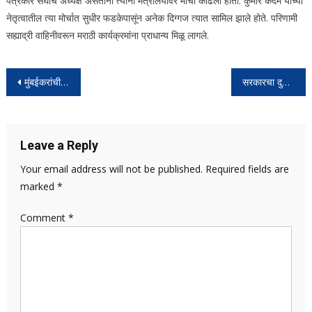
पत्रकार संघाचे अध्यक्ष असताना त्यांनी मंत्रालयावर मोर्चा काढला होता. कुमार कदम यांच्या
नेतृत्वातील त्या मोर्चात सुधीर फडकेपासूंन अनेक दिग्गज त्यात सामिल झाले होते. परिणामी
सह्याद्री वाहिनीवरून मराठी कार्यक्रमांना प्राधान्य मिळू लागले.
Post
मुंबईकरांची प्राणवायू असलेली बेस्ट सेवा पूर्ववत करा,धारावी नागरिक समितीची बेस्ट महाव्यवस्थापकाकडे मागणी!
सरकारचा दुटप्पीपणा आणि सत्तेचा उघड दुरुपयोग!” – राष्ट्रवादी युवक काँग्रेस शरदचंद्र पवार
navigation
Leave a Reply
Your email address will not be published.
Required fields are
marked
*
Comment
*