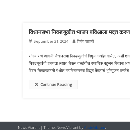
विधानसभा निवडणुकीत भाजप बविआला मदत करण
September 21, 2024
विनोद साळवी
संजय राणे आगामी विधानसभा निवडणुकांचं बिगुल कधीही वाजेल, अशी शक्यत
निवडणुकांची शक्यता लक्षात घेऊन वसईतील स्थानिक बहुजन विकास आघाडी 
विरार-चिखलडोंगरी येथील महावितरणच्या विद्युत केंद्राचं भूमिपूजन वसईचे 
Continue Reading
News Vibrant
|
Theme: News Vibrant by
CodeVibrant
.