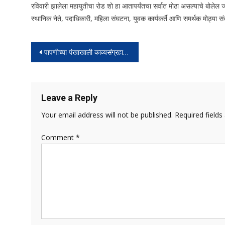
रविवारी झालेला महायुतीचा रोड शो हा आतापर्यंतचा सर्वात मोठा असल्याचे बोलेल ज
स्थानिक नेते, पदाधिकारी, महिला संघटना, युवक कार्यकर्ते आणि समर्थक मोठ्या संख
Post
पापणीच्या पंखाखाली काव्यसंग्रहाचा प्रकाशन सोहळा उत्साहात पार पडला ज्येष्ठ लेखक गंगाराम गवाणकर यांची अखेरची प्रस्तावना साहित्य चावडीचे ७५ वे पुष विडंबनमय
navigation
Leave a Reply
Your email address will not be published.
Required field
Comment
*