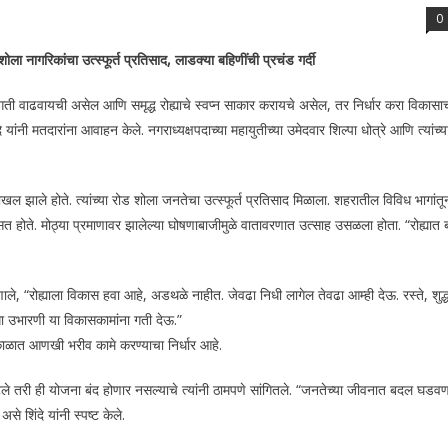
0
ला नागरिकांचा उत्स्फूर्त प्रतिसाद, लाडक्या बहिणींची प्रचंड गर्दी
ी वाढवायची असेल आणि समृद्ध रोह्याचे स्वप्न साकार करायचे असेल, तर निर्धार करा विकासा
ंनी मतदारांना आवाहन केले. नगराध्यक्षपदाच्या महायुतीच्या उमेदवार शिल्पा धोत्रे आणि त्यांच्य
खल झाले होते. त्यांच्या रोड शोला जनतेचा उत्स्फूर्त प्रतिसाद मिळाला. शहरातील विविध भागांतू
दिसत होते. मोठ्या प्रमाणावर झालेल्या घोषणाबाजीमुळे वातावरणात उत्साह उसळला होता. “रोह्यात
हणाले, “रोह्याला विकास हवा आहे, अडथळे नाहीत. जेवढा निधी लागेल तेवढा आम्ही देऊ. रस्ते, शुद्
धा उभारणी या विकासकामांना गती देऊ.”
 काळात आणखी भरीव कामे करण्याचा निर्धार आहे.
टले तरी ही योजना बंद होणार नसल्याचे त्यांनी ठामपणे सांगितले. “जनतेच्या जीवनात बदल घडवणा
े शिंदे यांनी स्पष्ट केले.