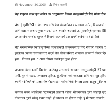
November 30, 2025
विनोद साळवी
रोहा शहरात बदल हवा असेल तर ‘धनुष्यबाण’ निवडा उपमुख्यमंत्री शिंदे यांच्या रोडशो
रोहा | प्रतिनिधी :
“रोहा नगर परिषदेचा चेहरामोहरा बदलायचा असेल, विकासाची गत
आणि मतदान करा धनुष्यबाणाला,” अशा शब्दांत राज्याचे उपमुख्यमंत्री एकनाथ शिंदे या
सहकाऱ्यांना प्रचंड बहुमताने विजयी करण्याचे आवाहनही त्यांनी या वेळी केले.
रोहा नगरपालिका निवडणुकीच्या प्रचारासाठी उपमुख्यमंत्री शिंदे रविवारी शहरात दा
झालेल्या त्यांच्या स्वागतानंतर संपूर्ण रोड शोचा परिसर भगवामय झाल्याचे चित्र 
हवा… विकास हवा…” अशा घोषणा जनतेतून घुमत होत्या.
रोह्याच्या विकासासाठी शिवसेना कटिबद्ध असल्याचे सांगताना उपमुख्यमंत्री शिंदे म्
पाणी, भुयारी गटार, रुग्णालय सुविधा, कुंडलिका नदी स्वच्छता आणि पायाभूत सुवि
त्यांनी सांगितले की आतापर्यंत रोह्यासाठी भरघोस निधी देण्यात आला असून पुढील
राज्यात चर्चेत असलेल्या “मुख्यमंत्री लाडकी बहिण” योजनेबाबत कुणी काहीही म्ह
योजनांना कुणी थांबवू शकत नाही. ही योजना बंद होणार नाही, हे मी स्पष्ट सांगतो”, अस