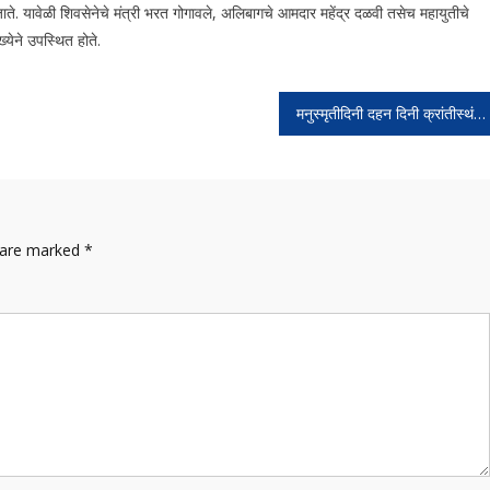
ाते. यावेळी शिवसेनेचे मंत्री भरत गोगावले, अलिबागचे आमदार महेंद्र दळवी तसेच महायुतीचे
्येने उपस्थित होते.
मनुस्मृतीदिनी दहन दिनी क्रांतीस्थंभाला अभिवादन महिलांच्या प्रगतीमध्ये डॉ. बाबासाहेब आंबेडकरांचे योगदान मोलाचे – आनंदराज आंबेडकर
s are marked
*