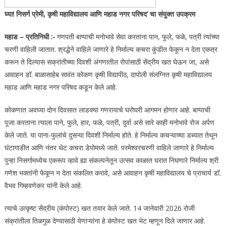
घ्या! निसर्ग प्रेमी, कृषी महाविद्यालय आणि महाड नगर परिषद’ चा संयुक्त उपक्रम
महाड – प्रतिनिधी :-
गणपती बाप्पाची मनोभावे सेवा करताना पान, फुले, फळे, पत्री त्यांच्या
चरणी वाहिली जातात. श्रद्धेने वाहिले जाणारे हे निर्माल्य कचरा कुंडीत फेकून न देता एकत्र
करून ते दिल्यास सक्रांतीच्या दिवशी अंगणातील रोपांसाठी सेंद्रीय खत घेऊन जा, असे
आवाहन डॉ. बाळासाहेब सावंत कोकण कृषी विद्यापीठ, दापोली संलग्नित कृषी महाविद्यालय
महाड आणि महाड नगर परिषद कडून केले आहे.
कोकणात अवघ्या दोन दिवसात लाडक्या गणरायाचे घरोघरी आगमन होणार आहे. बाप्पाची
पूजा करताना त्याला पाने, फुले, हार, फळे, पत्री, दुर्वा असे सारे काही मनोभावे रोज अर्पण
केले जाते. या पाना-फुलांचे दुसऱ्या दिवशी निर्माल्य होते. हे निर्माल्य कचऱ्याच्या डब्यात तेथून
घंटागाडीत आणि नंतर थेट कचरा डेपोमध्ये जाते. परमेश्वरचरणी वाहिले जाणारे हे निर्माल्य
पुन्हा निसर्गामध्येच एकरूप व्हावे ह्या संकल्पनेतून उत्सव काळात घरात निघणारे निर्माल्य श्री
गणेश भक्तांनी फेकून न देता संकलित करावे, असे आवाहन कृषी महाविद्यालय चे प्राचार्य डॉ.
वैभव गिम्हवणेकर यांनी केले आहे.
त्याचे उत्कृष्ट सेंद्रीय (कंपोस्ट) खत तयार केले जाते. 14 जानेवारी 2026 रोजी
संक्रांतीला तिळगुळ देण्यासाठी येणाऱ्यांना हे कंपोस्ट खत भेट म्हणून दिले जाणार आहे.