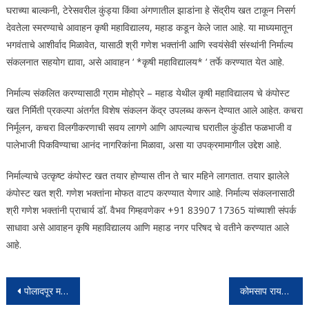
घराच्या बाल्कनी, टेरेसवरील कुंड्या किंवा अंगणातील झाडांना हे सेंद्रीय खत टाकून निसर्ग
देवतेला स्मरण्याचे आवाहन कृषी महाविद्यालय, महाड कडून केले जात आहे. या माध्यमातून
भगवंताचे आशीर्वाद मिळावेत, यासाठी श्री गणेश भक्तांनी आणि स्वयंसेवी संस्थांनी निर्माल्य
संकलनात सहयोग द्यावा, असे आवाहन ‘ *कृषी महाविद्यालय* ‘ तर्फे करण्यात येत आहे.
निर्माल्य संकलित करण्यासाठी ग्राम मोहोप्रे – महाड येथील कृषी महाविद्यालय चे कंपोस्ट
खत निर्मिती प्रकल्पा अंतर्गत विशेष संकलन केंद्र उपलब्ध करून देण्यात आले आहेत. कचरा
निर्मूलन, कचरा विलगीकरणाची सवय लागणे आणि आपल्याच घरातील कुंडीत फळभाजी व
पालेभाजी पिकविण्याचा आनंद नागरिकांना मिळावा, असा या उपक्रमामागील उद्देश आहे.
निर्माल्याचे उत्कृष्ट कंपोस्ट खत तयार होण्यास तीन ते चार महिने लागतात. तयार झालेले
कंपोस्ट खत श्री. गणेश भक्तांना मोफत वाटप करण्यात येणार आहे. निर्माल्य संकलनासाठी
श्री गणेश भक्तांनी प्राचार्य डॉ. वैभव गिम्हवणेकर +91 83907 17365 यांच्याशी संपर्क
साधावा असे आवाहन कृषि महाविद्यालय आणि महाड नगर परिषद चे वतीने करण्यात आले
आहे.
Post
पोलादपूर महाबळेश्वर मार्गवरील वाहतूक पूर्ववत महिनाभर बंद असलेली वाहतूक सुरू झाल्याने प्रवासी वर्गात समाधान
कोमसाप रायगड जिल्हा अध्यक्षपदी संजय गुंजाळ … केंद्रीय जिल्हा प्रतिनिधी म्हणून गणेश कोळी यांची निवड