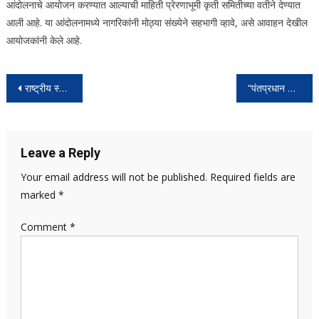
आंदोलनाचे आयोजन करण्यात आल्याची माहिती प्रेरणाभूमी कृती समितीच्या वतीने देण्यात
आली आहे. या आंदोलनामध्ये नागरिकांनी मोठ्या संख्येने सहभागी व्हावे, असे आवाहन देखील
आयोजकांनी केले आहे.
Post
राष्ट्रीय स्मारकाचा दर्जा मिळूनही चवदार तळे दुर्लक्षितच! पावसामुळे परिसरात ठिकठिकाणी चिखलगाळ चवदार पाण्यावर चढला हिरव्या शेवाळाचा थर
“पंतप्रधान मोदी ७५ व्या वर्षी: त्यांच्या नेतृत्वाखाली भारत जगातील चौथ्या क्रमांकाचा सर्वात मोठा भांडवली बाजार म्हणून उदयास आला”, NSE MD आणि CEO
navigation
Leave a Reply
Your email address will not be published.
Required fields are
marked
*
Comment
*