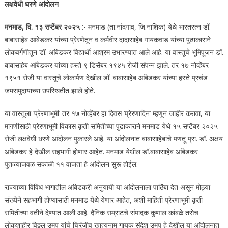
लक्षवेधी धरणे आंदोलन
मनमाड, दि. १३ सप्टेंबर २०२५
:- मनमाड (ता.नांदगाव, जि.नाशिक) येथे भारतरत्न डॉ.
बाबासाहेब आंबेडकर यांच्या प्रेरणेतून व कर्मवीर दादासाहेब गायकवाड यांच्या पुढाकाराने
लोकवर्गणीतून डॉ. आंबेडकर विद्यार्थी आश्रम उभारण्यात आले आहे. या वास्तूचे भूमिपूजन डॉ.
बाबासाहेब आंबेडकर यांच्या हस्ते ९ डिसेंबर १९४५ रोजी संपन्न झाले. तर १७ नोव्हेंबर
१९५१ रोजी या वास्तूचे लोकार्पण देखील डॉ. बाबासाहेब आंबेडकर यांच्या हस्ते प्रचंड
जमसमुदायाच्या उपस्थितीत झाले होते.
या वास्तूला ‘प्रेरणाभूमी’ तर १७ नोव्हेंबर हा दिवस ‘प्रेरणादिन’ म्हणून जाहीर करावा, या
मागणीसाठी प्रेरणाभूमी विकास कृती समितीच्या पुढाकाराने मनमाड येथे १५ सप्टेंबर २०२५
रोजी लक्षवेधी धरणे आंदोलन पुकारले आहे. या आंदोलनात बाबासाहेबांचे पणतू प्रा. डॉ. अक्षय
आंबेडकर हे देखील सहभागी होणार आहेत. मनमाड येथील डॉ.बाबासाहेब आंबेडकर
पुतळ्याजवळ सकाळी ११ वाजता हे आंदोलन सुरू होईल.
राज्याच्या विविध भागातील आंबेडकरी अनुयायी या आंदोलनाला पाठिंबा देत असून मोठ्या
संख्येने सहभागी होण्यासाठी मनमाड येथे येणार आहेत, अशी माहिती प्रेरणाभूमी कृती
समितीच्या वतीने देण्यात आली आहे. दैनिक सम्राटचे संपादक कुणाल कांबळे तसेच
लोकशाहीर विठ्ठल उमप यांचे चिरंजीव खात्यनाम गायक संदेश उमप हे देखील या आंदोलनात